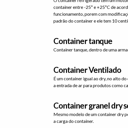
O container refrigerado tem um motor
container entre -25º e +25ºC de acor
funcionamento, porem com modificaçõe
padrão do container e ele tem 10 cent
Container tanque
Container tanque, dentro de uma armaçã
Container Ventilado
É um container igual ao dry, no alto do
a entrada de ar para produtos como caf
Container granel dry s
Mesmo modelo de um container dry pore
a carga do container.