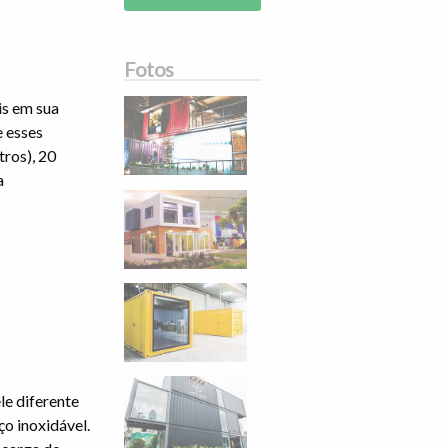
Fotos
is em sua
e esses
tros), 20
a
le diferente
ço inoxidável.