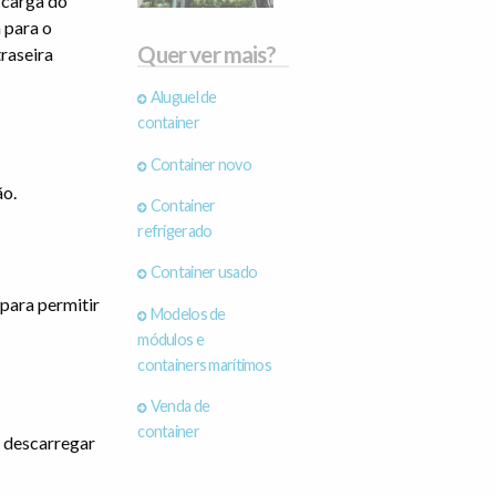
 carga do
 para o
Quer ver mais?
raseira
Aluguel de
container
Container novo
ão.
Container
refrigerado
Container usado
 para permitir
Modelos de
módulos e
containers marítimos
Venda de
container
a descarregar