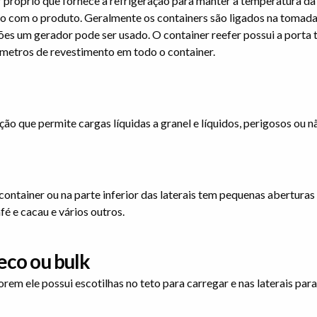
 próprio que fornece a refrigeração para manter a temperatura da
do com o produto. Geralmente os containers são ligados na tomada
s um gerador pode ser usado. O container reefer possui a porta t
ímetros de revestimento em todo o container.
o que permite cargas líquidas a granel e líquidos, perigosos ou n
 container ou na parte inferior das laterais tem pequenas aberturas
é e cacau e vários outros.
eco ou bulk
m ele possui escotilhas no teto para carregar e nas laterais par