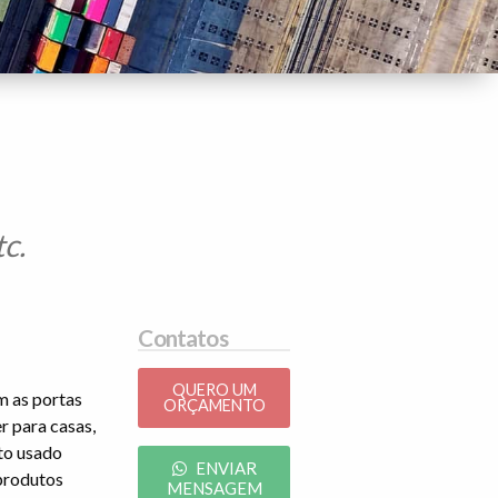
c.
Contatos
QUERO UM
m as portas
ORÇAMENTO
r para casas,
ito usado
ENVIAR
produtos
MENSAGEM