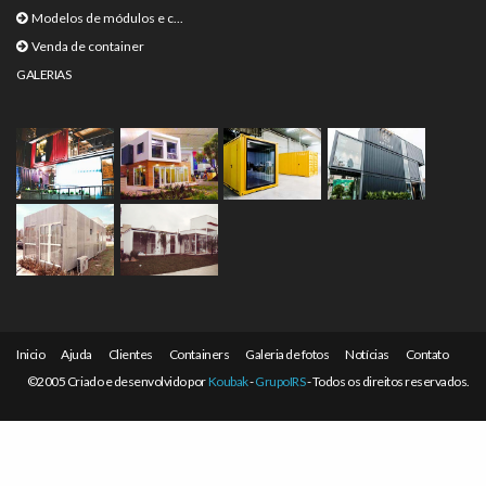
Modelos de módulos e c...
Venda de container
GALERIAS
Inicio
Ajuda
Clientes
Containers
Galeria de fotos
Notícias
Contato
©2005 Criado e desenvolvido por
Koubak
-
GrupoIRS
- Todos os direitos reservados.