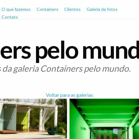
O que fazemos
Containers
Clientes
Galeria de fotos
Contato
ers pelo mun
s da galeria Containers pelo mundo.
Voltar para as galerias